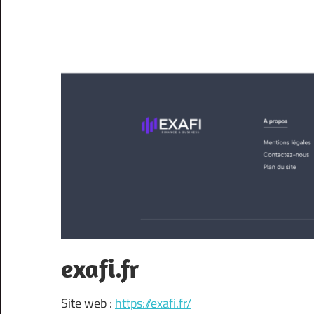
exafi.fr
Site web :
https://exafi.fr/