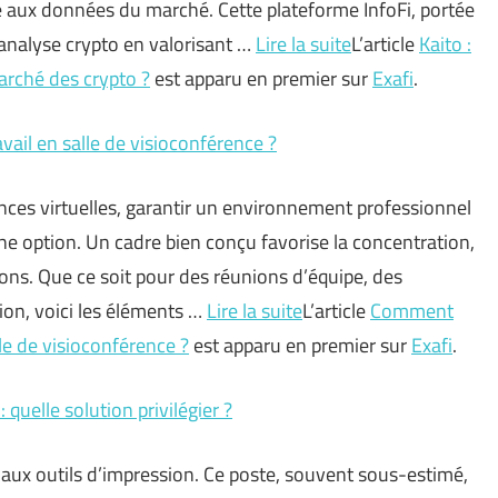
ré aux données du marché. Cette plateforme InfoFi, portée
’analyse crypto en valorisant …
Lire la suite
L’article
Kaito :
arché des crypto ?
est apparu en premier sur
Exafi
.
il en salle de visioconférence ?
ences virtuelles, garantir un environnement professionnel
ne option. Un cadre bien conçu favorise la concentration,
ions. Que ce soit pour des réunions d’équipe, des
ion, voici les éléments …
Lire la suite
L’article
Comment
le de visioconférence ?
est apparu en premier sur
Exafi
.
quelle solution privilégier ?
aux outils d’impression. Ce poste, souvent sous-estimé,