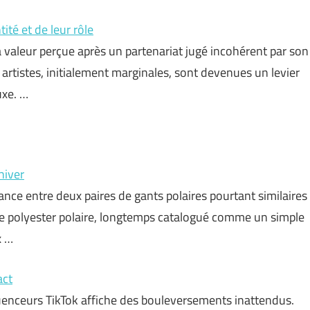
ité et de leur rôle
 valeur perçue après un partenariat jugé incohérent par son
 artistes, initialement marginales, sont devenues un levier
uxe. …
hiver
mance entre deux paires de gants polaires pourtant similaires
 le polyester polaire, longtemps catalogué comme un simple
x …
act
luenceurs TikTok affiche des bouleversements inattendus.